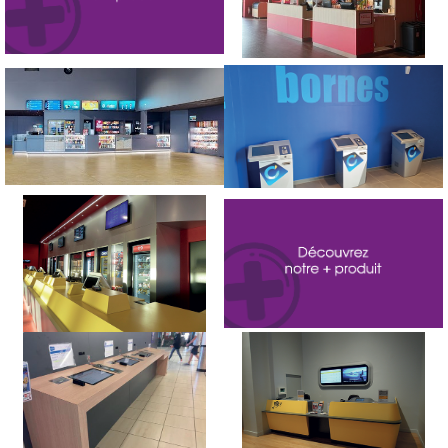
supports, usinage, résine.
Cineville la Roche sur Yon
Les Ponts-de-Cé – Cinéville
Accessibilité : Limite les files
Chambly – Mégarama
d’attente interminables aux
Architecte ABFM
caisses
Levallois Perret – Cinema Pathé
Dunkerque O’ Ciné – Cinémob
– Designer Ora Ïto