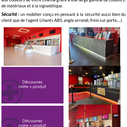
de matériaux et à la signalétique.
Sécurité :
un mobilier conçu en pensant à la sécurité aussi bien du
client que de l’agent (chants ABS, angle arrondi, frein sur porte,…).
Cinéma Cambaie St Paul la
Megarama Boulogne sur Mer
Réunion
LE + : Respect de la législation :
Intégration du module PMR
Cinéma le Cinq Lagny sur
suivant la nouvelle législation
Marne
en vigueur
Signalétique : mise en oeuvre
d’adhésif, stratifié, imprimé,
Cinéma Lines Milly la Fôret
impression numérique, sur tous