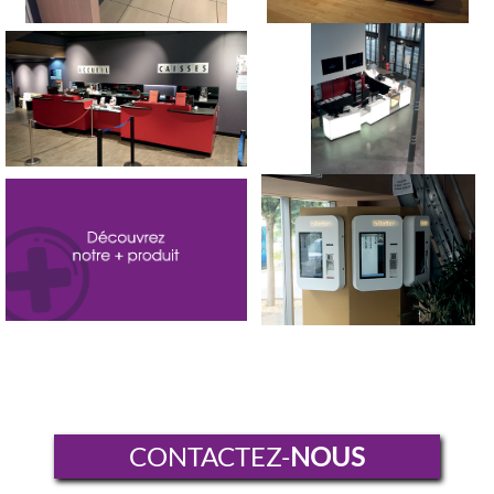
Tours – Studio PST – Cinémob
Armentières C2L – Archi Catani
Nous développons une borne
Adaptabilité : Vous avez le
adaptée à votre logiciel comme
matériel, nous avons la borne.
ici à Côté Ciné
CONTACTEZ-
NOUS