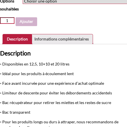
Options
souhaitées
quantité
Ajouter
de
Bac
à
Description
Informations complémentaires
bonbon
20
Description
L
◦ Disponibles en 12,5, 10+10 et 20 litres
◦ Idéal pour les produits à écoulement lent
◦ Face avant incurvée pour une expérience d’achat optimale
◦ Limiteur de descente pour éviter les débordements accidentels
◦ Bac récupérateur pour retirer les miettes et les restes de sucre
◦ Bac transparent
◦ Pour les produits longs ou durs à attraper, nous recommandons de