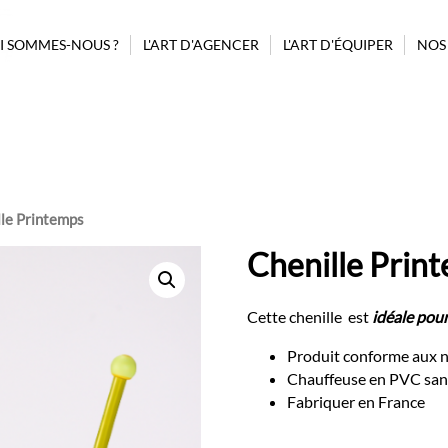
I SOMMES-NOUS ?
L'ART D'AGENCER
L'ART D'ÉQUIPER
NOS
PROJET ASSISTANCE CONSEIL
GUIDAGE
BILLETTERIE
POUBELLES
BORNE AUTOMATIQUE
MOBILIER
CONFISERIE
AFFICHAGE
MODULES
COMPLÉMENTAIRES
PRÉSENTOIRS CONFISERIES
lle Printemps
D’AGENCEMENT
REHAUSSEURS
Chenille Prin
MODULES STANDARDS
SIGNALÉTIQUE
Cette chenille est
idéale pour
Produit conforme aux 
Chauffeuse en PVC san
Fabriquer en France