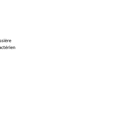
ssière
ctérien