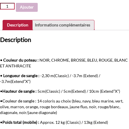
quantité
Ajouter
de
Guide
File
Description
Informations complémentaires
"Classic"/"Extend"
Description
• Couleur du poteau :
NOIR, CHROME, BROSSE, BLEU, ROUGE, BLANC
ET ANTHRACITE
• Longueur de sangle :
-2,30 m(Classic) / -3.7m (Extend) /
-3.7m(Extend”X”)
•Hauteur de sangle :
5cm(Classic) / 5cm(Extend) / 10cm (Extend”X”)
•
Couleur de sangle :
14 coloris au choix (bleu, navy, bleu marine, vert,
olive, marron, orange, rouge bordeaux, jaune fluo, noir, rouge/blanc,
diagonale, noir/jaune diagonale)
•Poids total (mobile) :
Approx. 12 kg (Classic) / 13kg (Extend)