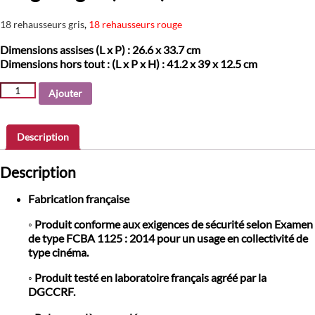
18 rehausseurs gris
,
18 rehausseurs rouge
Dimensions assises (L x P) :
26.6 x 33.7 cm
Dimensions hors tout :
(L x P x H) : 41.2 x 39 x 12.5 cm
quantité
Ajouter
de
Pack
chariot
Description
et
36
Description
rehausseurs
rouge
Fabrication française
et
gris
◦ Produit conforme aux exigences de sécurité selon Examen
(2x18)
de type FCBA 1125 : 2014 pour un usage en collectivité de
type cinéma.
◦ Produit testé en laboratoire français agréé par la
DGCCRF.