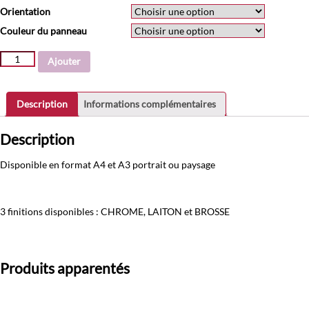
Orientation
Couleur du panneau
quantité
Ajouter
de
Panneau
d'information
Description
Informations complémentaires
aluminium
Gamme
Description
Traditionnelle
Disponible en format A4 et A3 portrait ou paysage
3 finitions disponibles : CHROME, LAITON et BROSSE
Produits apparentés