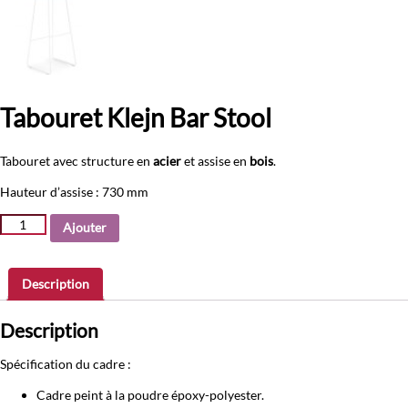
Tabouret Klejn Bar Stool
Tabouret avec structure en
acier
et assise en
bois
.
Hauteur d’assise : 730 mm
quantité
Ajouter
de
Tabouret
Klejn
Description
Bar
Stool
Description
Spécification du cadre :
Cadre peint à la poudre époxy-polyester.