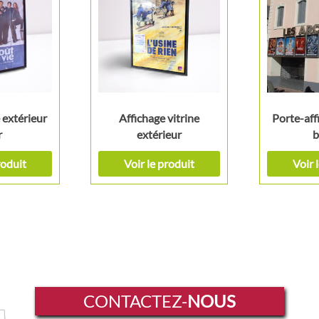
 extérieur
Affichage vitrine
Porte-aff
r
extérieur
b
roduit
Voir le produit
Voir 
CONTACTEZ-
NOUS