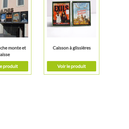
iche monte et
Caisson à glissières
aisse
le produit
Voir le produit