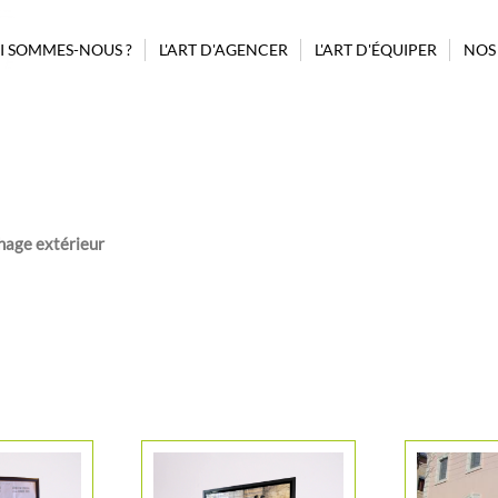
I SOMMES-NOUS ?
L'ART D'AGENCER
L'ART D'ÉQUIPER
NOS
PROJET ASSISTANCE CONSEIL
GUIDAGE
BILLETTERIE
POUBELLES
BORNE AUTOMATIQUE
MOBILIER
CONFISERIE
AFFICHAGE
MODULES
COMPLÉMENTAIRES
PRÉSENTOIRS CONFISERIES
hage extérieur
D’AGENCEMENT
REHAUSSEURS
MODULES STANDARDS
SIGNALÉTIQUE