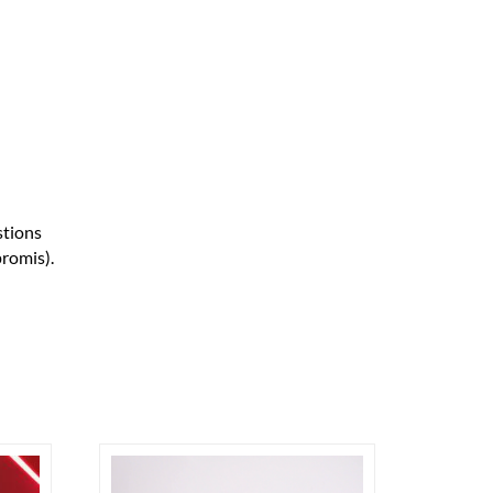
stions
promis).