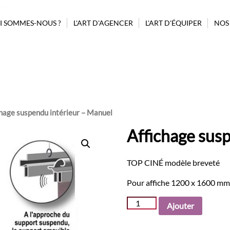
I SOMMES-NOUS ?
L'ART D'AGENCER
L'ART D'ÉQUIPER
NOS
PROJET ASSISTANCE CONSEIL
GUIDAGE
BILLETTERIE
POUBELLES
BORNE AUTOMATIQUE
MOBILIER
CONFISERIE
AFFICHAGE
MODULES
COMPLÉMENTAIRES
PRÉSENTOIRS CONFISERIES
chage suspendu intérieur – Manuel
D’AGENCEMENT
REHAUSSEURS
Affichage sus
MODULES STANDARDS
SIGNALÉTIQUE
TOP CINÉ modèle breveté
Pour affiche 1200 x 1600 mm
quantité
Ajouter
de
Affichage