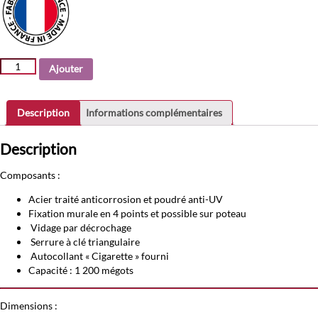
quantité
Ajouter
de
Kopa
-
Description
Informations complémentaires
Cendrier
mural
Description
2L
Composants :
Acier traité anticorrosion et poudré anti-UV
Fixation murale en 4 points et possible sur poteau
Vidage par décrochage
Serrure à clé triangulaire
Autocollant « Cigarette » fourni
Capacité : 1 200 mégots
Dimensions :