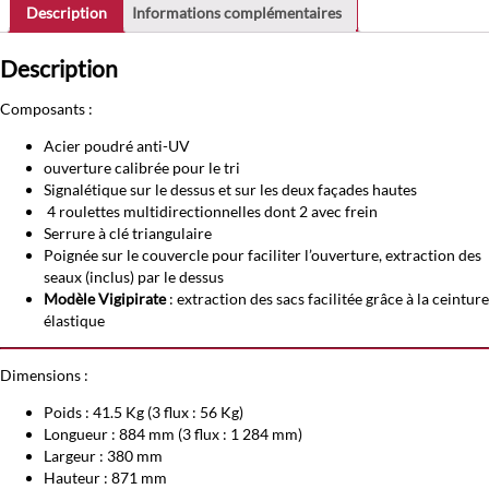
2
Description
Informations complémentaires
et
3
Description
flux
120-
Composants :
180L
Acier poudré anti-UV
ouverture calibrée pour le tri
Signalétique sur le dessus et sur les deux façades hautes
4 roulettes multidirectionnelles dont 2 avec frein
Serrure à clé triangulaire
Poignée sur le couvercle pour faciliter l’ouverture, extraction des
seaux (inclus) par le dessus
Modèle Vigipirate
: extraction des sacs facilitée grâce à la ceinture
élastique
Dimensions :
Poids : 41.5 Kg (3 flux : 56 Kg)
Longueur : 884 mm (3 flux : 1 284 mm)
Largeur : 380 mm
Hauteur : 871 mm