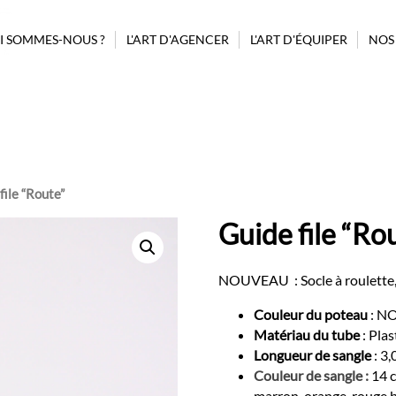
I SOMMES-NOUS ?
L'ART D'AGENCER
L'ART D'ÉQUIPER
NOS
PROJET ASSISTANCE CONSEIL
GUIDAGE
BILLETTERIE
POUBELLES
BORNE AUTOMATIQUE
MOBILIER
CONFISERIE
AFFICHAGE
MODULES
COMPLÉMENTAIRES
PRÉSENTOIRS CONFISERIES
file “Route”
D’AGENCEMENT
REHAUSSEURS
Guide file “Ro
MODULES STANDARDS
SIGNALÉTIQUE
NOUVEAU : Socle à roulette, o
Couleur du poteau
: N
Matériau du tube
: Plas
Longueur de sangle
: 3,
Couleur de sangle :
14 c
marron, orange, rouge b