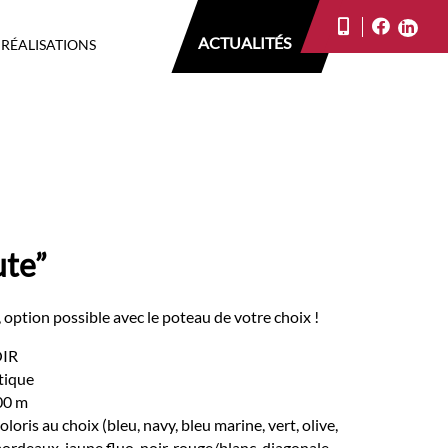
ACTUALITÉS
 RÉALISATIONS
ute”
ption possible avec le poteau de votre choix !
OIR
tique
00 m
oloris au choix (bleu, navy, bleu marine, vert, olive,
ordeaux, jaune fluo, noir, rouge/blanc, diagonale,