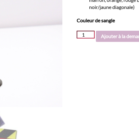
noir/jaune diagonale)
Couleur de sangle
quantité
Ajouter à la dema
de
Guide
file
"Route"