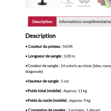
Description
Informations complémentaire
Description
•
Couleur du poteau
: NOIR
•
Longueur de sangle
: 3,00 m
•
Couleur de sangle :
14 coloris au choix (bleu, navy
diagonale)
•
Hauteur de sangle
: 5 cm
•
Poids total (mobile)
: Approx. 11 kg
•
Poids du socle (mobile)
: Approx. 9 kg
•
Connexion de sangles
: 3 arrivées, 1 départ