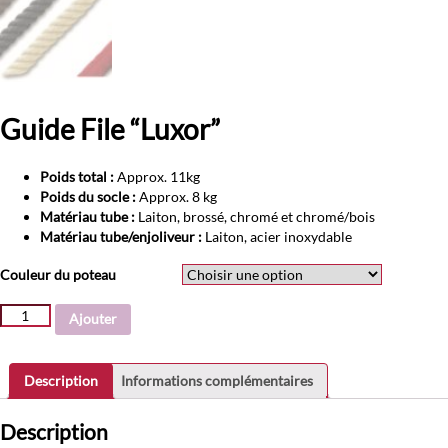
Guide File “Luxor”
Poids total :
Approx. 11kg
Poids du socle :
Approx. 8 kg
Matériau tube :
Laiton, brossé, chromé et chromé/bois
Matériau tube/enjoliveur :
Laiton, acier inoxydable
Couleur du poteau
quantité
Ajouter
de
Guide
File
Description
Informations complémentaires
"Luxor"
Description