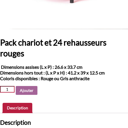
Pack chariot et 24 rehausseurs
rouges
Dimensions assises (L x P) :
26.6 x 33.7 cm
Dimensions hors tout :
(L x P x H) : 41.2 x 39 x 12.5 cm
Coloris disponibles :
Rouge ou Gris anthracite
quantité
Ajouter
de
Pack
chariot
Description
et
24
Description
rehausseurs