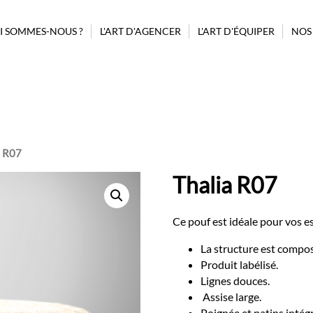
I SOMMES-NOUS ?
L'ART D'AGENCER
L'ART D'ÉQUIPER
NOS
PROJET ASSISTANCE CONSEIL
GUIDAGE
BILLETTERIE
POUBELLES
BORNE AUTOMATIQUE
MOBILIER
CONFISERIE
AFFICHAGE
MODULES
COMPLÉMENTAIRES
PRÉSENTOIRS CONFISERIES
a R07
D’AGENCEMENT
REHAUSSEURS
Thalia R07
MODULES STANDARDS
SIGNALÉTIQUE
Ce pouf est idéale pour vos e
La structure est compo
Produit labélisé.
Lignes douces.
Assise large.
Poignée et patins intég