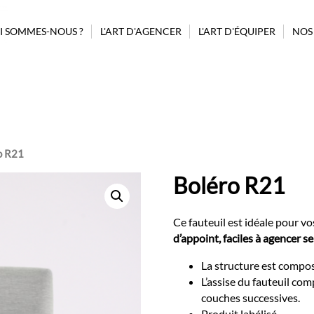
I SOMMES-NOUS ?
L'ART D'AGENCER
L'ART D'ÉQUIPER
NOS
PROJET ASSISTANCE CONSEIL
GUIDAGE
BILLETTERIE
POUBELLES
BORNE AUTOMATIQUE
MOBILIER
CONFISERIE
AFFICHAGE
MODULES
COMPLÉMENTAIRES
PRÉSENTOIRS CONFISERIES
o R21
D’AGENCEMENT
REHAUSSEURS
Boléro R21
MODULES STANDARDS
SIGNALÉTIQUE
Ce fauteuil est idéale pour vo
d’appoint, faciles à agencer s
La structure est compo
L’assise du fauteuil com
couches successives.
Produit labélisé.