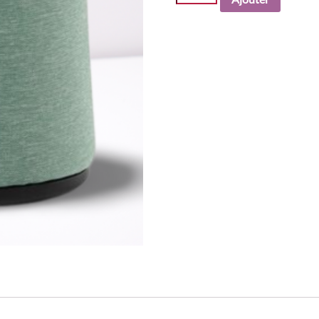
de
Boléro
R24