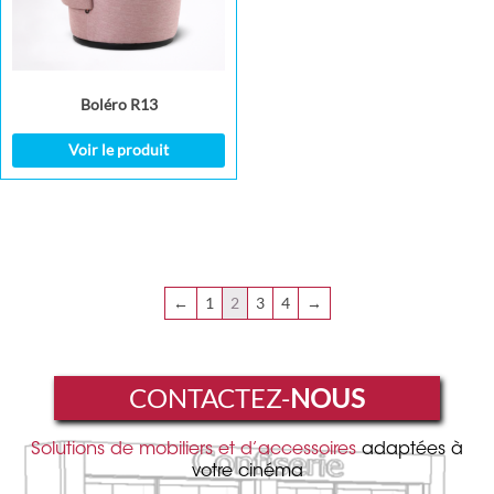
Boléro R13
Voir le produit
←
1
2
3
4
→
CONTACTEZ-
NOUS
Solutions de mobiliers et d’accessoires
adaptées à
votre cinéma