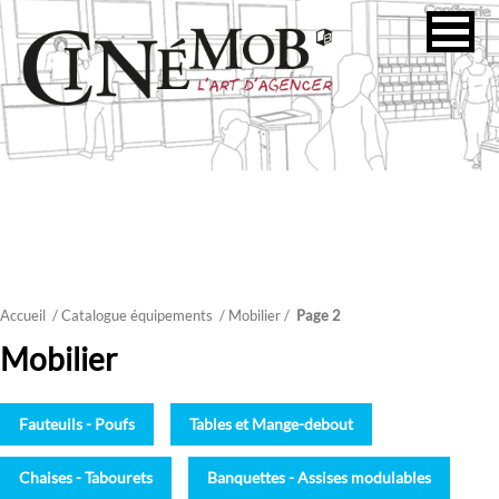
Accueil
/ Catalogue équipements
/
Mobilier
/
Page 2
Mobilier
Fauteuils - Poufs
Tables et Mange-debout
Chaises - Tabourets
Banquettes - Assises modulables