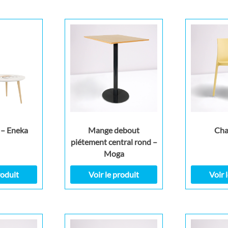
 – Eneka
Mange debout
Cha
piétement central rond –
Moga
roduit
Voir le produit
Voir 