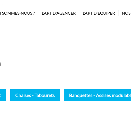
I SOMMES-NOUS ?
L'ART D'AGENCER
L'ART D'ÉQUIPER
NOS
PROJET ASSISTANCE CONSEIL
GUIDAGE
BILLETTERIE
POUBELLES
BORNE AUTOMATIQUE
MOBILIER
CONFISERIE
AFFICHAGE
MODULES
COMPLÉMENTAIRES
PRÉSENTOIRS CONFISERIES
3
D’AGENCEMENT
REHAUSSEURS
MODULES STANDARDS
SIGNALÉTIQUE
t
Chaises - Tabourets
Banquettes - Assises modulabl