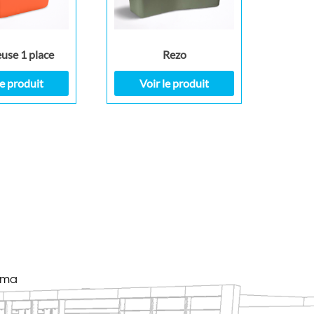
use 1 place
Rezo
le produit
Voir le produit
éma