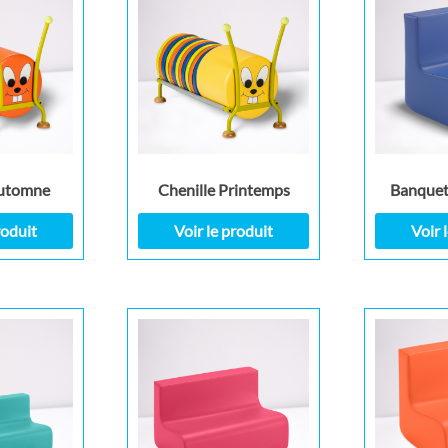
Automne
Chenille Printemps
Banquet
roduit
Voir le produit
Voir 