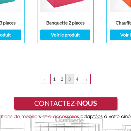
3 places
Banquette 2 places
Chauffe
roduit
Voir le produit
Voir 
←
1
2
3
4
→
CONTACTEZ-
NOUS
utions de mobiliers et d’accessoires
adaptées à votre cin